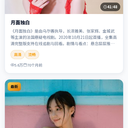
41:48
月面独白
《月面独白》是由乌尔善执导，长泽雅美、张家辉、金城武
等主演的法国悬疑电视剧。2020年10月21日起首播，全集高
清完整版支持在线追剧与回看。剧情与看点：悬念层层推
进，线索相互勾连，结局出人意料，适合推理爱好者。本片
高清
流畅
适合检索「月面独白」「乌尔善」「悬疑」「法国」
「2020」「2020-10-21上映」等关键词的影迷阅读简介与主
5.6万
70个月前
创信息。
最新