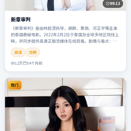
99:13
新章审判
《新章审判》是由林超贤执导，胡歌、黄渤、河正宇等主演
的泰国悬疑电影。2022年2月2日于泰国及全球多地区院线上
映，并同步提供高清正版流媒体在线观看。剧情与看点：悬
念层层推进，线索相互勾连，结局出人意料，适合推理爱好
高清
流畅
者。本片适合检索「新章审判」「林超贤」「悬疑」「泰
国」「2022」「2022-02-02上映」等关键词的影迷阅读简介
12万
54个月前
与主创信息。
热门