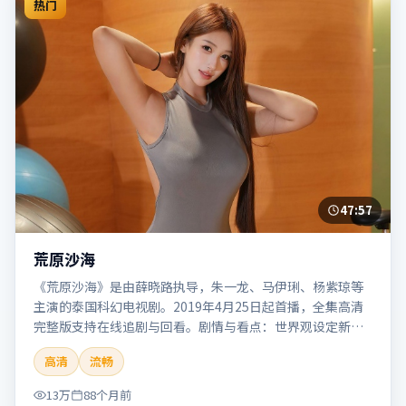
热门
47:57
荒原沙海
《荒原沙海》是由薛晓路执导，朱一龙、马伊琍、杨紫琼等
主演的泰国科幻电视剧。2019年4月25日起首播，全集高清
完整版支持在线追剧与回看。剧情与看点：世界观设定新
颖，视觉奇观与哲思并存，探讨科技与人性的边界。本片适
高清
流畅
合检索「荒原沙海」「薛晓路」「科幻」「泰国」「2019」
「2019-04-25上映」等关键词的影迷阅读简介与主创信息。
13万
88个月前