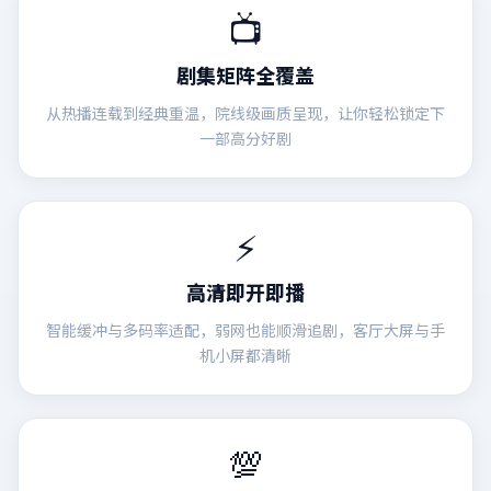
📺
剧集矩阵全覆盖
从热播连载到经典重温，院线级画质呈现，让你轻松锁定下
一部高分好剧
⚡
高清即开即播
智能缓冲与多码率适配，弱网也能顺滑追剧，客厅大屏与手
机小屏都清晰
💯