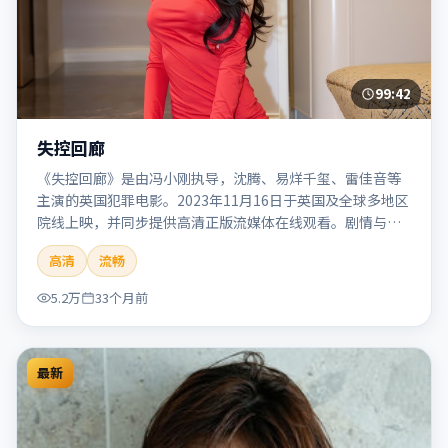
99:42
失控回廊
《失控回廊》是由冯小刚执导，沈腾、易烊千玺、雷佳音等
主演的英国犯罪电影。2023年11月16日于英国及全球多地区
院线上映，并同步提供高清正版流媒体在线观看。剧情与看
点：聚焦案件与人性灰色地带，张力十足，兼具社会观察与
高清
流畅
戏剧冲突。本片适合检索「失控回廊」「冯小刚」「犯罪」
「英国」「2023」「2023-11-16上映」等关键词的影迷阅读
5.2万
33个月前
简介与主创信息。
最新