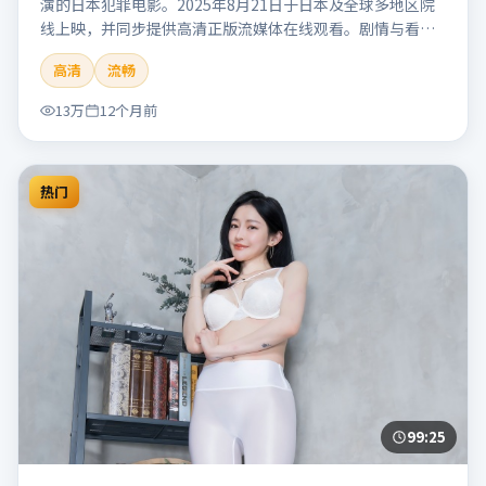
演的日本犯罪电影。2025年8月21日于日本及全球多地区院
线上映，并同步提供高清正版流媒体在线观看。剧情与看
点：聚焦案件与人性灰色地带，张力十足，兼具社会观察与
高清
流畅
戏剧冲突。本片适合检索「南港信号」「管虎」「犯罪」
「日本」「2025」「2025-08-21上映」等关键词的影迷阅读
13万
12个月前
简介与主创信息。
热门
99:25