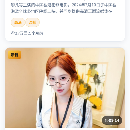
廖凡等主演的中国香港犯罪电影。2024年7月10日于中国香
港及全球多地区院线上映，并同步提供高清正版流媒体在线
观看。剧情与看点：聚焦案件与人性灰色地带，张力十足，
高清
流畅
兼具社会观察与戏剧冲突。本片适合检索「暗涌寓言」「丹
尼斯·维伦纽瓦」「犯罪」「中国香港」「2024」「2024-
2.7万
25个月前
07-10上映」等关键词的影迷阅读简介与主创信息。
最新
99:14