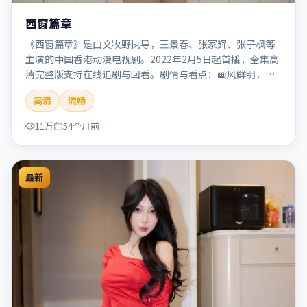
西窗篇章
《西窗篇章》是由文牧野执导，王景春、张家辉、张子枫等
主演的中国香港动漫电视剧。2022年2月5日起首播，全集高
清完整版支持在线追剧与回看。剧情与看点：画风鲜明，想
象力丰富，剧情适合青少年与动画爱好者。本片适合检索
高清
流畅
「西窗篇章」「文牧野」「动漫」「中国香港」「2022」
「2022-02-05上映」等关键词的影迷阅读简介与主创信息。
11万
54个月前
最新