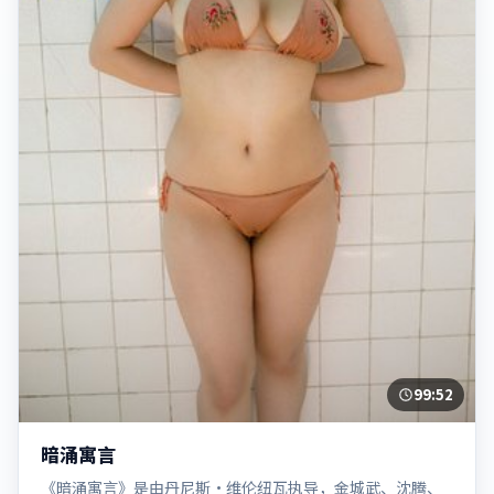
99:52
暗涌寓言
《暗涌寓言》是由丹尼斯·维伦纽瓦执导，金城武、沈腾、