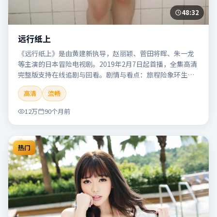
48:32
远行纸上
《远行纸上》是由黄建新执导，赵丽颖、菅田将晖、朱一龙
等主演的日本冒险电视剧。2019年2月7日起首播，全集高清
完整版支持在线追剧与回看。剧情与看点：旅程险象环生，
奇观与友情并行，带来沉浸式探险体验。本片适合检索「远
高清
流畅
行纸上」「黄建新」「冒险」「日本」「2019」「2019-02-
07上映」等关键词的影迷阅读简介与主创信息。
12万
90个月前
热门