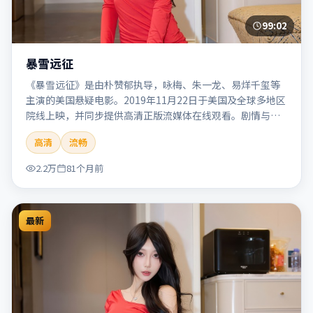
99:02
暴雪远征
《暴雪远征》是由朴赞郁执导，咏梅、朱一龙、易烊千玺等
主演的美国悬疑电影。2019年11月22日于美国及全球多地区
院线上映，并同步提供高清正版流媒体在线观看。剧情与看
点：悬念层层推进，线索相互勾连，结局出人意料，适合推
高清
流畅
理爱好者。本片适合检索「暴雪远征」「朴赞郁」「悬疑」
「美国」「2019」「2019-11-22上映」等关键词的影迷阅读
2.2万
81个月前
简介与主创信息。
最新