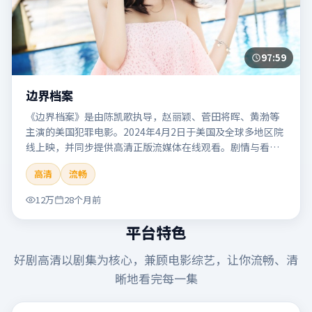
97:59
边界档案
《边界档案》是由陈凯歌执导，赵丽颖、菅田将晖、黄渤等
主演的美国犯罪电影。2024年4月2日于美国及全球多地区院
线上映，并同步提供高清正版流媒体在线观看。剧情与看
点：聚焦案件与人性灰色地带，张力十足，兼具社会观察与
高清
流畅
戏剧冲突。本片适合检索「边界档案」「陈凯歌」「犯罪」
「美国」「2024」「2024-04-02上映」等关键词的影迷阅读
12万
28个月前
简介与主创信息。
平台特色
好剧高清
以剧集为核心，兼顾电影综艺，让你流畅、清
晰地看完每一集