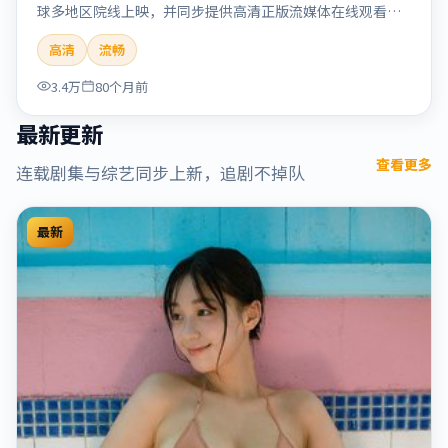
球多地区院线上映，并同步提供高清正版流媒体在线观看。
剧情与看点：情感细腻动人，人物关系真实可信，适合喜欢
高清
流畅
温情叙事的观众。本片适合检索「烈日晨星」「顾长卫」
「爱情」「美国」「2019」「2019-12-15上映」等关键词的
3.4万
80个月前
影迷阅读简介与主创信息。
最新更新
查看更多
连载剧集与综艺同步上新，追剧不掉队
最新