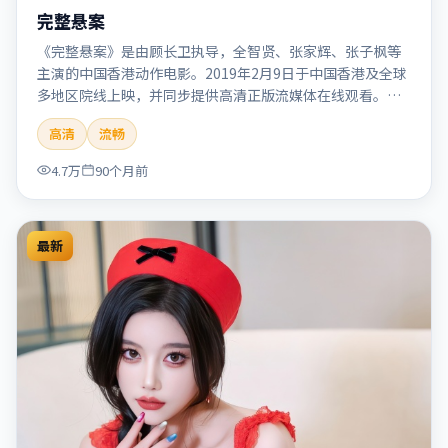
完整悬案
《完整悬案》是由顾长卫执导，全智贤、张家辉、张子枫等
主演的中国香港动作电影。2019年2月9日于中国香港及全球
多地区院线上映，并同步提供高清正版流媒体在线观看。剧
情与看点：动作场面密集，节奏明快，适合喜欢热血追缉与
高清
流畅
爆破场面的观众。本片适合检索「完整悬案」「顾长卫」
「动作」「中国香港」「2019」「2019-02-09上映」等关键
4.7万
90个月前
词的影迷阅读简介与主创信息。
最新