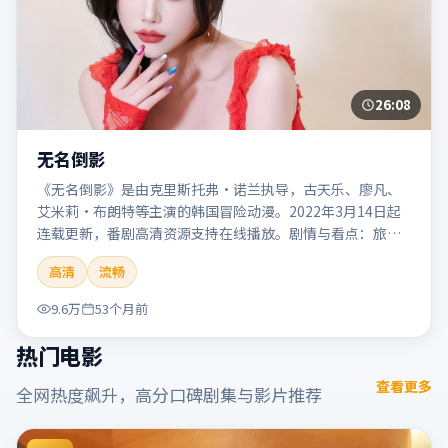
26:08
无名倒影
《无名倒影》是由克里斯托弗·诺兰执导，古天乐、廖凡、
艾米莉·布朗特等主演的韩国冒险动漫。2022年3月14日起
连载更新，番剧高清资源支持在线播放。剧情与看点：旅程
险象环生，奇观与友情并行，带来沉浸式探险体验。本片适
高清
流畅
合检索「无名倒影」「克里斯托弗·诺兰」「冒险」「韩
国」「2022」「2022-03-14上映」等关键词的影迷阅读简介
9.6万
53个月前
与主创信息。
热门电影
查看更多
全网热度飙升，高分口碑剧集与影片推荐