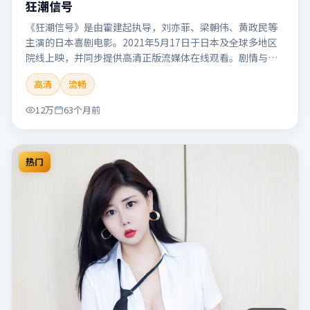
狂潮信号
《狂潮信号》是由霍建起执导，刘亦菲、梁朝伟、黄政民等
主演的日本喜剧电影。2021年5月17日于日本及全球多地区
院线上映，并同步提供高清正版流媒体在线观看。剧情与看
点：笑点自然生活化，轻松解压，适合全家或朋友一起观
高清
流畅
看。本片适合检索「狂潮信号」「霍建起」「喜剧」「日
本」「2021」「2021-05-17上映」等关键词的影迷阅读简介
12万
63个月前
与主创信息。
热门