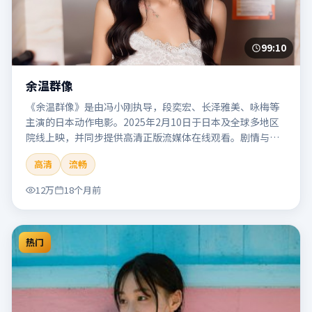
99:10
余温群像
《余温群像》是由冯小刚执导，段奕宏、长泽雅美、咏梅等
主演的日本动作电影。2025年2月10日于日本及全球多地区
院线上映，并同步提供高清正版流媒体在线观看。剧情与看
点：动作场面密集，节奏明快，适合喜欢热血追缉与爆破场
高清
流畅
面的观众。本片适合检索「余温群像」「冯小刚」「动作」
「日本」「2025」「2025-02-10上映」等关键词的影迷阅读
12万
18个月前
简介与主创信息。
热门