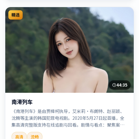
精选
44:35
南港列车
《南港列车》是由贾樟柯执导，艾米莉·布朗特、赵丽颖、
沈腾等主演的韩国犯罪电视剧。2020年5月27日起首播，全
集高清完整版支持在线追剧与回看。剧情与看点：聚焦案件
与人性灰色地带，张力十足，兼具社会观察与戏剧冲突。本
高清
流畅
片适合检索「南港列车」「贾樟柯」「犯罪」「韩国」