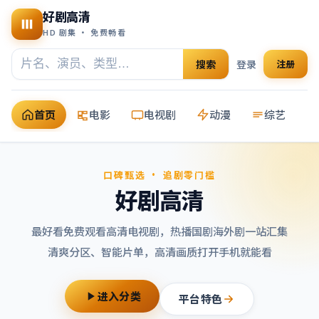
好剧高清
HD 剧集 · 免费畅看
搜索
登录
注册
首页
电影
电视剧
动漫
综艺
口碑甄选 · 追剧零门槛
好剧高清
最好看免费观看高清电视剧
，热播国剧海外剧一站汇集
清爽分区、智能片单，高清画质打开手机就能看
进入分类
平台特色