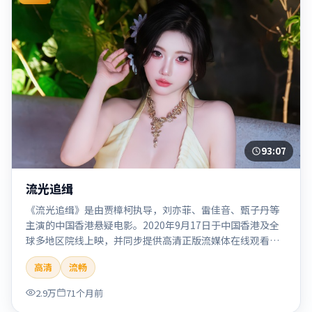
93:07
流光追缉
《流光追缉》是由贾樟柯执导，刘亦菲、雷佳音、甄子丹等
主演的中国香港悬疑电影。2020年9月17日于中国香港及全
球多地区院线上映，并同步提供高清正版流媒体在线观看。
剧情与看点：悬念层层推进，线索相互勾连，结局出人意
高清
流畅
料，适合推理爱好者。本片适合检索「流光追缉」「贾樟
柯」「悬疑」「中国香港」「2020」「2020-09-17上映」等
2.9万
71个月前
关键词的影迷阅读简介与主创信息。