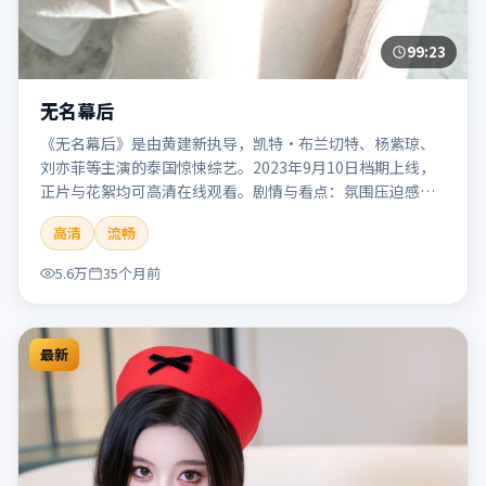
99:23
无名幕后
《无名幕后》是由黄建新执导，凯特·布兰切特、杨紫琼、
刘亦菲等主演的泰国惊悚综艺。2023年9月10日档期上线，
正片与花絮均可高清在线观看。剧情与看点：氛围压迫感
强，节奏紧张，适合追求刺激观影体验的观众。本片适合检
高清
流畅
索「无名幕后」「黄建新」「惊悚」「泰国」「2023」
「2023-09-10上映」等关键词的影迷阅读简介与主创信息。
5.6万
35个月前
最新