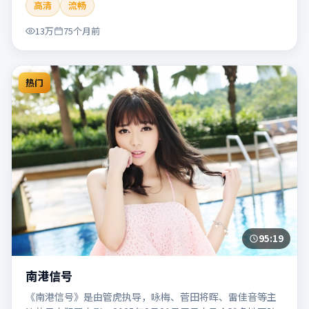
高清
流畅
片适合检索「南港列车」「贾樟柯」「犯罪」「韩国」
「2020」「2020-05-27上映」等关键词的影迷阅读简介与主
13万
75个月前
创信息。
热门
95:19
南港信号
《南港信号》是由管虎执导，咏梅、菅田将晖、雷佳音等主